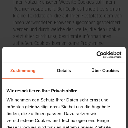
Ihrer Nutzung unserer Website Cookies auf Ihrem
Rechner gespeichert. Bei Cookies handelt es sich um
kleine Textdateien, die auf Ihrer Festplatte dem von
Ihnen verwendeten Browser zugeordnet gespeichert
werden und durch welche der Stelle, die den Cookie
setzt (hier durch uns), bestimmte Informationen
zufließen. Cookies können keine Programme
ausführen oder Viren auf Ihren Computer übertragen.
Sie dienen dazu, das Internetangebot insgesamt
nutzerfreundlicher und effektiver zu machen.
Zustimmung
Details
Über Cookies
Datenschutzhinweise zum
Wir respektieren Ihre Privatsphäre
Abonnement unseres
Wir nehmen den Schutz Ihrer Daten sehr ernst und
möchten gleichzeitig, dass Sie bei uns die Angebote
Newsletters
finden, die zu Ihnen passen. Dazu setzen wir
verschiedene Cookies und Technologien ein. Einige
1. Identität des datenschutzrechtlich
dieser Cookies sind für den Betrieb unserer Website