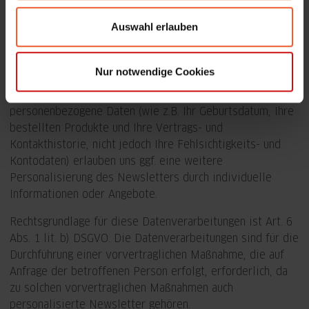
Dokumentation Ihrer Einwilligung in den Erhalt des
Auswahl erlauben
Newsletters. Mit der Angabe Ihrer Anrede und Ihres Vor-
und Nachnamens ermöglichen Sie uns eine persönliche
An-sprache im Newsletter. Ihre optional angegebenen
Nur notwendige Cookies
Interessen sowie ggf. zusätzliche im Rahmen der
Kundenbeziehung mit Ihnen gespeicherte
personenbezogene Daten (wie z.B. Ihr Geburtsdatum, Ihre
bestellten Produkte und Ihre Vertrags- und
Kontakthistorie, nicht jedoch Ihre Fehlsichtigkeits- und
Kontodaten) erlauben uns ggf. eine weitere
Personalisierung des Newsletters durch individuelle
Informationen oder Angebote.
Rechtsgrundlage für diese Datenverarbeitungen ist Art. 6
Abs. 1 lit. b) DSGVO. Die Datenverarbeitungen sind für die
Durchführung einer vorvertraglichen Maßnahme, die auf
Anfrage der betroffenen Person erfolgt, erforderlich, da
zu solchen vorvertraglichen Maßnahmen auch
personalisierte Newsletter gehören.