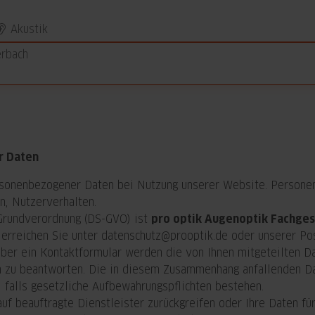
Akustik
erbach
r Daten
sonenbezogener Daten bei Nutzung unserer Website. Personenb
n, Nutzerverhalten.
-Grundverordnung (DS-GVO) ist
pro optik Augenoptik Fachgesc
erreichen Sie unter datenschutz@prooptik.de oder unserer Po
ber ein Kontaktformular werden die von Ihnen mitgeteilten Dat
n zu beantworten. Die in diesem Zusammenhang anfallenden Da
n, falls gesetzliche Aufbewahrungspflichten bestehen.
auf beauftragte Dienstleister zurückgreifen oder Ihre Daten 