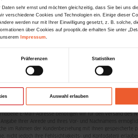
en
Daten sehr ernst und möchten gleichzeitig, dass Sie bei uns die
r verschiedene Cookies und Technologien ein. Einige dieser Coo
dere werden nur mit Ihrer Einwilligung gesetzt, z. B. solche, die
ormationen über Cookies auf prooptik.de erhalten Sie unter „Deta
 unserem
Impressum
.
Präferenzen
Statistiken
geschäft GmbH
ies
Auswahl erlauben
hobene E-Mail-Adresse benötigen wir für den Versand des Ne
er Angabe Ihrer Anrede und Ihres Vor- und Nachnamens ermöglic
liche im Rahmen der Kundenbeziehung mit Ihnen gespeicherte p
ie, nicht jedoch Ihre Fehlsichtigkeits- und Kontodaten) erlaub