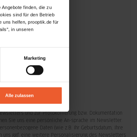
 Angebote finden, die zu
kies sind für den Betrieb
 uns helfen, prooptik.de für
ils“, in unseren
Marketing
Alle zulassen
wsletters und zur Protokollierung bzw. Dokumentation
hen Sie uns eine persönliche An-sprache im Newsletter.
ersonenbezogene Daten (wie z.B. Ihr Geburtsdatum, Ihre
en uns ggf. eine weitere Personalisierung des Newsletters