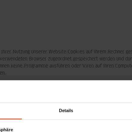
 Ihrer Nutzung unserer Website Cookies auf Ihrem Rechner ges
 verwendeten Browser zugeordnet gespeichert werden und durch
önnen keine Programme ausführen oder Viren auf Ihren Compute
en.
ise zum Abonnement
Details
tsphäre