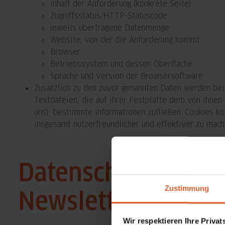
Inhalt der Anforderung (konkrete Seite)
Zugriffsstatus/HTTP-Statuscode
jeweils übertragene Datenmenge
Website, von der die Anforderung kommt
Browser
Betriebssystem und dessen Oberfläche
Sprache und Version der Browsersoftware.
Zusätzlich zu den zuvor genannten Daten werden bei
Textdateien, die auf Ihrer Festplatte dem von Ihnen
uns), bestimmte Informationen zufließen. Cookies k
insgesamt nutzerfreundlicher und effektiver zu mach
Datenschutzhinwe
Zustimmung
Newsletters
Wir respektieren Ihre Priva