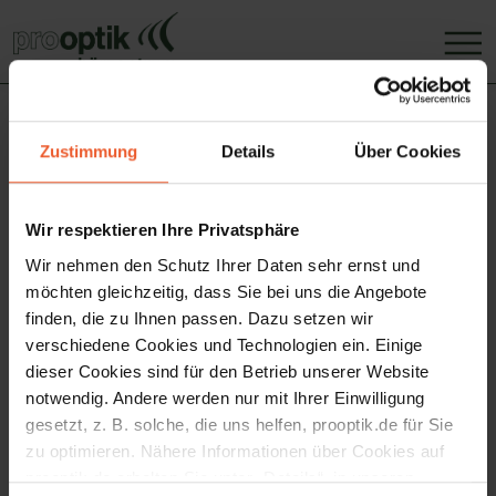
pro optik Augenoptik
Zustimmung
Details
Über Cookies
Fachgeschäft GmbH
Marktplatz 16
Wir respektieren Ihre Privatsphäre
73430 Aalen
Wir nehmen den Schutz Ihrer Daten sehr ernst und
Tel.: 0 73 61 / 78 06 17 5
möchten gleichzeitig, dass Sie bei uns die Angebote
Fax: 0 73 61 / 92 39 07 8
finden, die zu Ihnen passen. Dazu setzen wir
E-Mail: hak.aalen@prooptik.de
verschiedene Cookies und Technologien ein. Einige
dieser Cookies sind für den Betrieb unserer Website
Geschäftsführung: Dietmar Mauschitz
notwendig. Andere werden nur mit Ihrer Einwilligung
Handelsregister AG Stuttgart HRB 222752
gesetzt, z. B. solche, die uns helfen, prooptik.de für Sie
USt-IdNr.:DE325896223
zu optimieren. Nähere Informationen über Cookies auf
prooptik.de erhalten Sie unter „Details“, in unseren
Hinweis gemäß Verbraucherstreitbeilegungsgesetz (§ 36