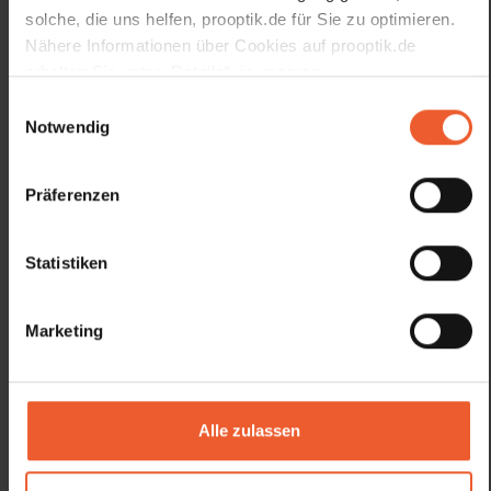
solche, die uns helfen, prooptik.de für Sie zu optimieren.
Nähere Informationen über Cookies auf prooptik.de
erhalten Sie unter „Details“, in unseren
Datenschutzhinweisen
und unserem
Impressum
.
Einwilligungsauswahl
Notwendig
Präferenzen
Statistiken
Marketing
Brillen, Kontaktlinsen & mehr
Alle zulassen
Bei pro optik stellen wir Ihre neue Brille ganz nach Ihren
Wünschen und Bedürfnissen zusammen. Jedes unserer
Fachgeschäfte erwartet Sie mit einer umfangreichen