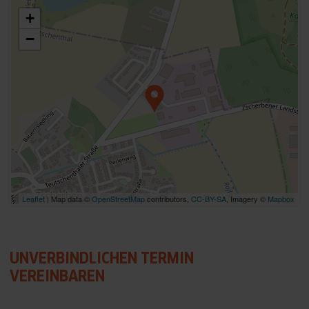
+
−
Leaflet
| Map data ©
OpenStreetMap
contributors,
CC-BY-SA
, Imagery ©
Mapbox
UNVERBINDLICHEN TERMIN
VEREINBAREN