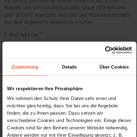
Zscherben, um maximal einmal monatlich per E-Mail
Kunden- und Serviceinformationen sowie Informationen
über aktuelle Angebote, Aktionen und Produktneuerungen
aus dem Augenoptik-Bereich zu erhalten.
E-Mail Adresse
Vorname
Zustimmung
Details
Über Cookies
Nachname
Wir respektieren Ihre Privatsphäre
Wir nehmen den Schutz Ihrer Daten sehr ernst und
Geburtstag
möchten gleichzeitig, dass Sie bei uns die Angebote
finden, die zu Ihnen passen. Dazu setzen wir
Hiermit akzeptiere ich die
Datenschutzhinweise
.
verschiedene Cookies und Technologien ein. Einige dieser
Cookies sind für den Betrieb unserer Website notwendig.
Anmelden
Andere werden nur mit Ihrer Einwilligung gesetzt, z. B.