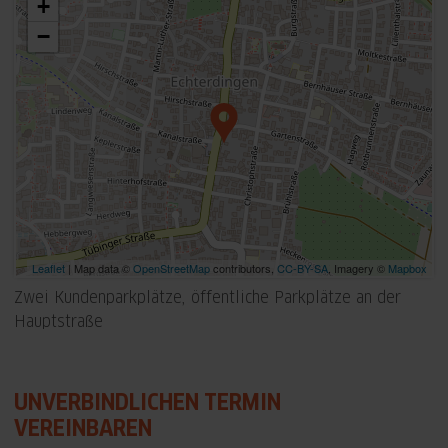
+
−
Leaflet
| Map data ©
OpenStreetMap
contributors,
CC-BY-SA
, Imagery ©
Mapbox
Zwei Kundenparkplätze, öffentliche Parkplätze an der
Hauptstraße
UNVERBINDLICHEN TERMIN
VEREINBAREN