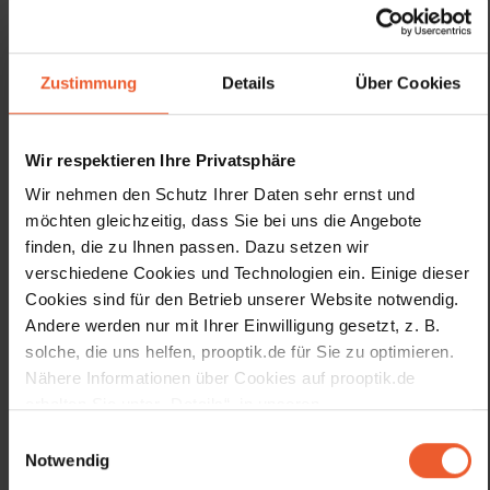
Frau E. Brito
Frau C. Maier
Zustimmung
Details
Über Cookies
Augenoptikerin
Augenoptikerin
Wir respektieren Ihre Privatsphäre
Wir nehmen den Schutz Ihrer Daten sehr ernst und
möchten gleichzeitig, dass Sie bei uns die Angebote
finden, die zu Ihnen passen. Dazu setzen wir
verschiedene Cookies und Technologien ein. Einige dieser
Cookies sind für den Betrieb unserer Website notwendig.
Andere werden nur mit Ihrer Einwilligung gesetzt, z. B.
Herr P. Huth
Frau S. Maliqi
solche, die uns helfen, prooptik.de für Sie zu optimieren.
Augenoptiker
Auszubildende
Nähere Informationen über Cookies auf prooptik.de
erhalten Sie unter „Details“, in unseren
Datenschutzhinweisen
und unserem
Impressum
.
Einwilligungsauswahl
Notwendig