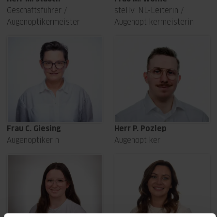
Geschäftsführer /
stellv. NL-Leiterin /
Augenoptikermeister
Augenoptikermeisterin
Frau C. Giesing
Herr P. Pozlep
Augenoptikerin
Augenoptiker