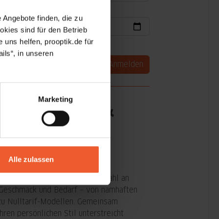
 Angebote finden, die zu
kies sind für den Betrieb
 uns helfen, prooptik.de für
Datenschutzhinweise
.
ils“, in unseren
Anmelden
Marketing
ontaktlinsen &
hre neue Brille ganz nach Ihren
Alle zulassen
n zusammen. Jedes unserer
e mit einer umfangreichen Auswahl an
n Geschmack und Bedarf – von namhaften
zu Nulltarif-Modellen. Gemeinsam
Ihren persönlichen Stil unterstreicht