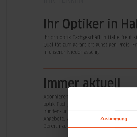
IHR TERMIN
Ihr Optiker in Ha
Ihr pro optik Fachgeschäft in Halle freut 
Qualität zum garantiert günstigen Preis. 
in unserer Niederlassung!
Immer aktuell
Abonnieren Sie kostenlos den Newsletter
optik-Fachgeschäfts in Halle, um maximal
Kunden- und Serviceinformationen sowie I
Angebote, Aktionen und Produktneuerunge
Zustimmung
Bereich zu erhalten.