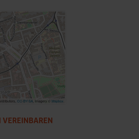
ntributors,
CC-BY-SA
, Imagery ©
Mapbox
N VEREINBAREN