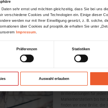
tsphäre
Geburtstag
Daten sehr ernst und möchten gleichzeitig, dass Sie bei uns die
r verschiedene Cookies und Technologien ein. Einige dieser Coo
dere werden nur mit Ihrer Einwilligung gesetzt, z. B. solche, die
Hiermit akzeptiere ich die
ormationen über Cookies auf prooptik.de erhalten Sie unter „Deta
 unserem
Impressum
.
Präferenzen
Statistiken
Brillen, K
mehr
Bei pro optik stellen wir I
ies
Auswahl erlauben
Wünschen und Bedürfnisse
Fachgeschäfte erwartet Si
Brillenfassungen für jede
Markenherstellern bis hin 
finden wir eine Brille, die 