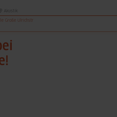
Akustik
le Große Ulrichstr
ei
e!