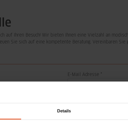
lle
sich auf Ihren Besuch! Wir bieten Ihnen eine Vielzahl an modis
Freuen Sie sich auf eine kompetente Beratung. Vereinbaren Sie
E-Mail Adresse
 des teilnehmenden pro
Vorname
 einmal monatlich per E-Mail
nformationen über aktuelle
n aus dem Augenoptik-
Details
Nachname