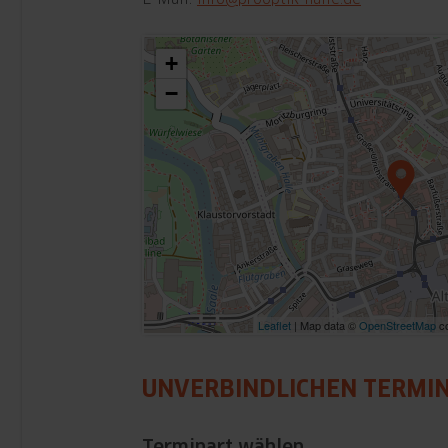
+
−
Leaflet
| Map data ©
OpenStreetMap
co
UNVERBINDLICHEN TERMI
Terminart wählen