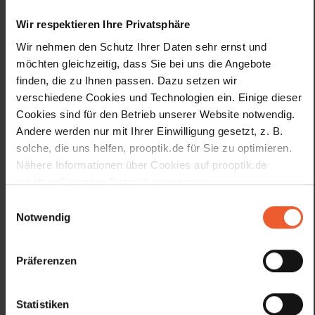
Wir respektieren Ihre Privatsphäre
Wir nehmen den Schutz Ihrer Daten sehr ernst und
möchten gleichzeitig, dass Sie bei uns die Angebote
finden, die zu Ihnen passen. Dazu setzen wir
verschiedene Cookies und Technologien ein. Einige dieser
Frau A. Sorge
Herr S. Wolf
Cookies sind für den Betrieb unserer Website notwendig.
Andere werden nur mit Ihrer Einwilligung gesetzt, z. B.
solche, die uns helfen, prooptik.de für Sie zu optimieren.
Immer aktuell
Nähere Informationen über Cookies auf prooptik.de
erhalten Sie unter „Details“, in unseren
Abonnieren Sie kostenlos den Newsletter des
Datenschutzhinweisen
und unserem
Impressum
.
Einwilligungsauswahl
teilnehmenden pro optik-Fachgeschäfts in Freudenstadt,
Notwendig
um maximal einmal monatlich per E-Mail Kunden- und
Serviceinformationen sowie Informationen über aktuelle
Präferenzen
Angebote, Aktionen und Produktneuerungen aus dem
Augenoptik-Bereich zu erhalten.
Statistiken
E-Mail Adresse