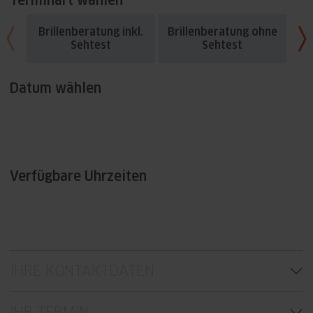
Terminart wählen
Brillenberatung inkl.
Brillenberatung ohne
Fü
Sehtest
Sehtest
Datum wählen
Verfügbare Uhrzeiten
IHRE KONTAKTDATEN
IHR TERMIN