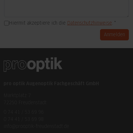
Hiermit akzeptiere ich die
Datenschutzhinweise
.
Anmelden
pro optik Augenoptik Fachgeschäft GmbH
Marktplatz 7
72250 Freudenstadt
0 74 41 / 53 69 96
0 74 41 / 53 69 98
info@prooptik-freudenstadt.de