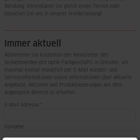
Beratung. Vereinbaren Sie gleich einen Termin oder
besuchen Sie uns in unserer Niederlassung!
Immer aktuell
Abonnieren Sie kostenlos den Newsletter des
teilnehmenden pro optik-Fachgeschäfts in Dresden, um
maximal einmal monatlich per E-Mail Kunden- und
Serviceinformationen sowie Informationen über aktuelle
Angebote, Aktionen und Produktneuerungen aus dem
Augenoptik-Bereich zu erhalten.
E-Mail Adresse
Vorname