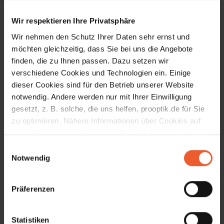
Angebote, Aktionen und Produktneuerungen aus dem
Augenoptik-Bereich zu erhalten.
Wir respektieren Ihre Privatsphäre
Wir nehmen den Schutz Ihrer Daten sehr ernst und
E-Mail Adresse
möchten gleichzeitig, dass Sie bei uns die Angebote
finden, die zu Ihnen passen. Dazu setzen wir
verschiedene Cookies und Technologien ein. Einige
Vorname
dieser Cookies sind für den Betrieb unserer Website
notwendig. Andere werden nur mit Ihrer Einwilligung
gesetzt, z. B. solche, die uns helfen, prooptik.de für Sie
Nachname
zu optimieren. Nähere Informationen über Cookies auf
prooptik.de erhalten Sie unter „Details“, in unseren
Datenschutzhinweisen
und unserem
Impressum
.
Geburtstag
Einwilligungsauswahl
Notwendig
Hiermit akzeptiere ich die
Datenschutzhinweise
.
Präferenzen
Anmelden
Statistiken